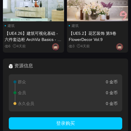
建筑
建筑
【UE4.26】建筑可视化基础 -
【UE5.2】花艺装饰 第9卷
六件套边柜 ArchViz Basics - 6
FlowerDecor Vol.9
Pack Sideboards
6
4天前
3
4天前
资源信息
群众
0 金币
会员
0 金币
永久会员
0 金币
登录购买