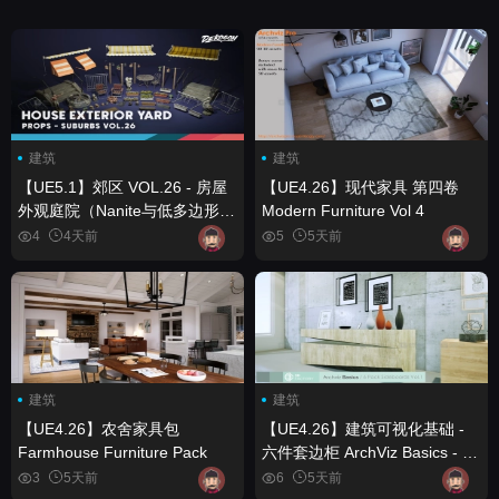
建筑
建筑
【UE5.1】郊区 VOL.26 - 房屋
【UE4.26】现代家具 第四卷
外观庭院（Nanite与低多边形）
Modern Furniture Vol 4
Suburbs VOL.26 - House
4
4天前
5
5天前
Exterior Yard (Nanite and Low
Poly)
建筑
建筑
【UE4.26】农舍家具包
【UE4.26】建筑可视化基础 -
Farmhouse Furniture Pack
六件套边柜 ArchViz Basics - 6
Pack Sideboards
3
5天前
6
5天前