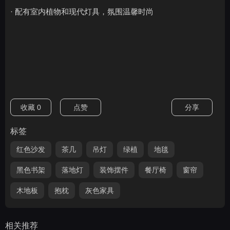
· 配有室内植物和现代灯具，氛围温馨时尚
收藏
0
点赞
分享
标签
红色沙发
茶几
吊灯
绿植
地毯
黑色书架
落地灯
装饰摆件
餐厅椅
窗帘
木地板
抱枕
灰色家具
相关推荐