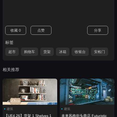
收藏
0
点赞
分享
标签
超市
购物车
货架
冰箱
收银台
安检门
相关推荐
建筑
建筑
【UE4.26】货架 1 Shelves 1
未来风格街头商店 Futuristic