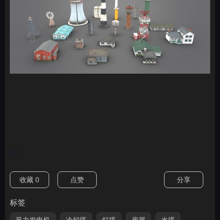
nan
收藏
0
点赞
分享
标签
风力发电机
冷却塔
灯塔
房屋
水塔