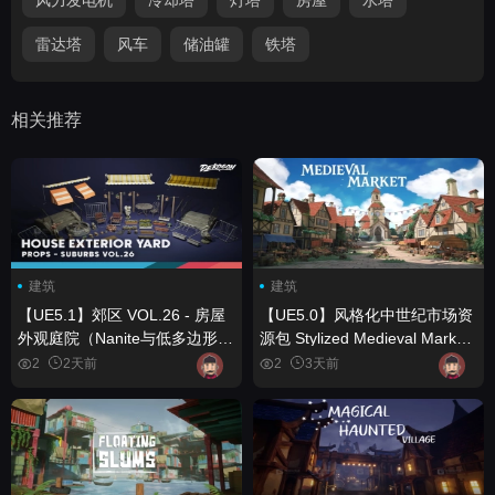
雷达塔
风车
储油罐
铁塔
相关推荐
建筑
建筑
【UE5.1】郊区 VOL.26 - 房屋
【UE5.0】风格化中世纪市场资
外观庭院（Nanite与低多边形）
源包 Stylized Medieval Market
Suburbs VOL.26 - House
Fatpack
2
2天前
2
3天前
Exterior Yard (Nanite and Low
Poly)