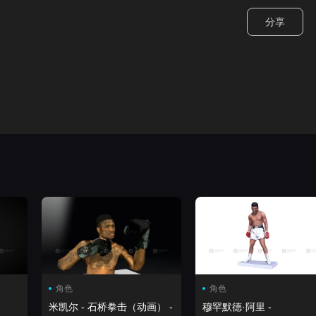
分享
角色
角色
米凯尔 - 石桥拳击（动画） -
穆罕默德·阿里 -