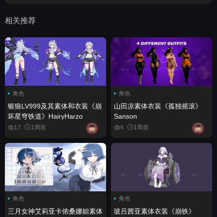
相关推荐
角色
角色
银狼LV999及其素体和衣装《崩
山田凉素体衣装《孤独摇滚》
坏星穹铁道》HairyHarzo
Sanson
17
1周前
4
1周前
角色
角色
三月女神艾莉亚卡侬桑娜妲素体
玻吕茜亚素体衣装《崩铁》