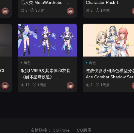
元人类 MetaWardrobe -
Character Pack 1
ess -
Metahuman
3
3天前
3
1周前
角色
角色
银狼LV999及其素体和衣装
逆战侠影系列角色模型分
《崩坏星穹铁道》
Ace Combat Shadow Ser
HairyHarzo
Character Model Sharing
17
1周前
7
1周前
友情链接：
CGTrove
CG商店