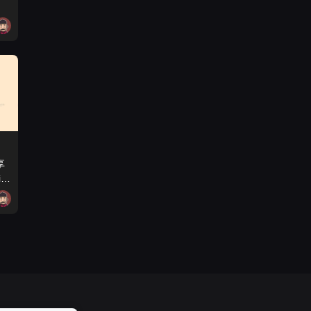
享
ies