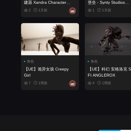
建器 Xandra Character
堡垒 - Synty Studios
Creator
POLYGON - Dark Fortr
2
1天前
1
1天前
Synty Studios
角色
角色
【UE】诡异女孩 Creepy
【UE】科幻 安格洛克 SCI
Girl
FI ANGLEROX
7
1周前
4
1周前