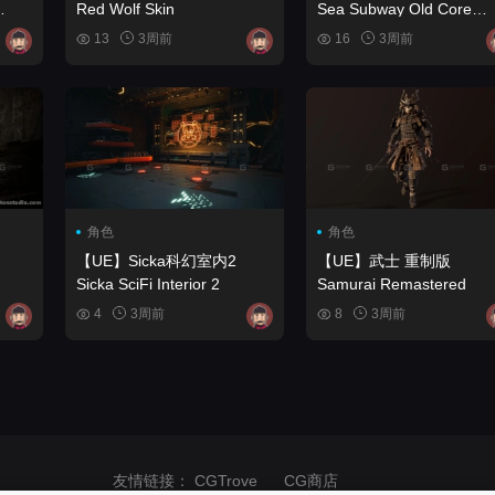
Red Wolf Skin
Sea Subway Old Core
Creepy
13
3周前
16
3周前
角色
角色
【UE】Sicka科幻室内2
【UE】武士 重制版
Sicka SciFi Interior 2
Samurai Remastered
4
3周前
8
3周前
友情链接：
CGTrove
CG商店