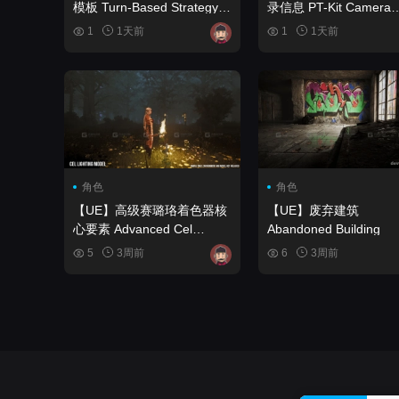
模板 Turn-Based Strategy
录信息 PT-Kit Camera
RPG Template
Burn-In
1
1天前
1
1天前
角色
角色
【UE】高级赛璐珞着色器核
【UE】废弃建筑
心要素 Advanced Cel
Abandoned Building
Shader Essentials
5
3周前
6
3周前