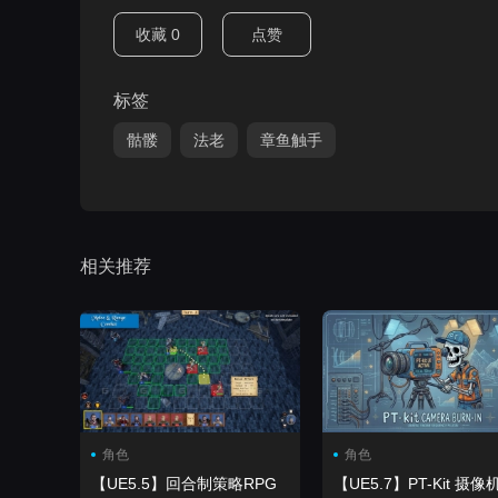
收藏
0
点赞
标签
骷髅
法老
章鱼触手
相关推荐
角色
角色
【UE5.5】回合制策略RPG
【UE5.7】PT-Kit 摄像