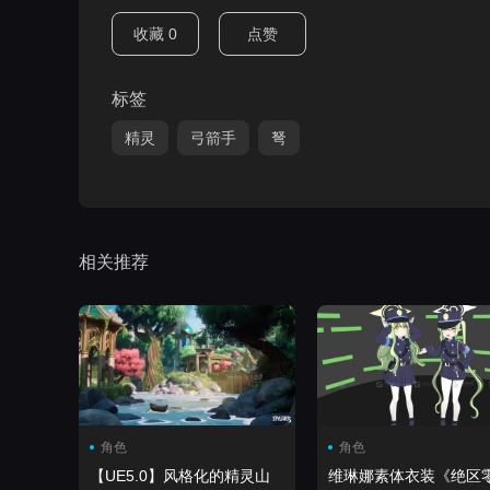
收藏
0
点赞
标签
精灵
弓箭手
弩
相关推荐
角色
角色
【UE5.0】风格化的精灵山
维琳娜素体衣装《绝区