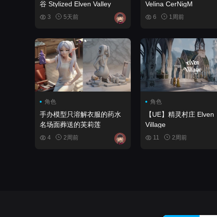
谷 Stylized Elven Valley
Velina CerNigM
3
5天前
6
1周前
角色
角色
手办模型只溶解衣服的药水
【UE】精灵村庄 Elven
名场面葬送的芙莉莲
Village
4
2周前
11
2周前