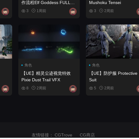
作流程Elf Goddess FULL
Mushoku Tensei
VIDEO Complete 3D
3
1周前
3
2周前
Modeling Workflow
角色
角色
【UE】精灵尘迹视觉特效
【UE】防护服 Protective
Pixie Dust Trail VFX
Suit
8
2周前
5
2周前
友情链接：
CGTrove
CG商店