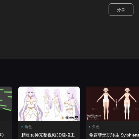
分享
角色
角色
零》
精灵女神完整视频3D建模工
希露菲无职转生 Sylphiett