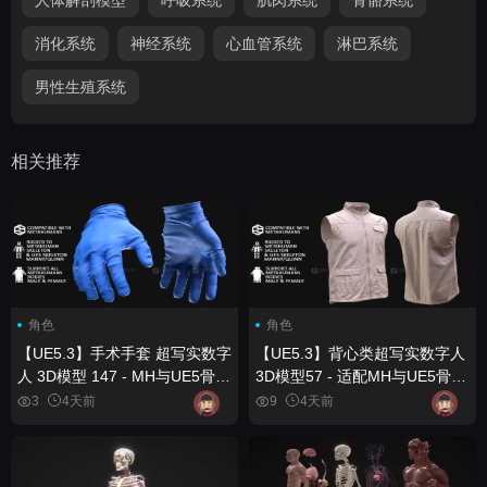
消化系统
神经系统
心血管系统
淋巴系统
男性生殖系统
相关推荐
角色
角色
【UE5.3】手术手套 超写实数字
【UE5.3】背心类超写实数字人
人 3D模型 147 - MH与UE5骨骼
3D模型57 - 适配MH与UE5骨骼
系统 - 已绑定 Surgery Gloves
系统 - 已绑定 Vest Metahuman
3
4天前
9
4天前
Metahuman 3D model 147 -
3D model 57 - MH & UE5
MH & UE5 Skeletons - Rigged
Skeletons - Rigged