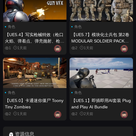
角色
角色
【UE5.4】写实枪械特效（枪口
【UE5.7】模块化士兵包 第2卷
火焰、弹着点、弹壳抛射、枪械
MODULAR SOLDIER PACK
特效、VFX） Realistic Gun
Vol. 2
1
1天前
2
1天前
VFX (Muzzle Flash, Bullet
Impact, Ejections, Gun VFX,
VFX)
角色
角色
【UE5.0】卡通迷你僵尸 Toony
【UE5.1】即插即用AI套装 Plug
Tiny Zombies
and Play AI Bundle
2
1天前
2
2天前
资源信息