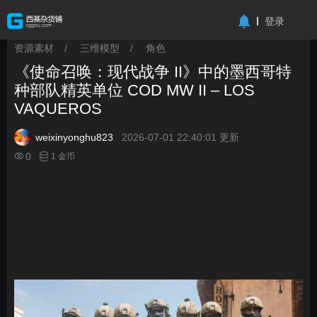
-->
登录
资源素材
/
三维模型
/
角色
>
>
>
《使命召唤：现代战争 II》中的墨西哥特
种部队精英单位 COD MW II – LOS
VAQUEROS
weixinyonghu823
2026-07-01 22:40:01 更新
0
1 金币