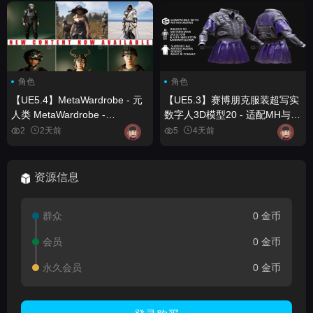
角色
角色
【UE5.4】MetaWardrobe - 元
【UE5.3】赛博朋克服装超写实
人类 MetaWardrobe -
数字人3D模型20 - 适配MH与
Metahuman
UE5骨骼 - 已绑定骨骼
2
2天前
5
4天前
Cyberpunk Outfit Metahuman
3D model 20 - MH & UE5
Skeletons - Rigged
资源信息
群众
0 金币
会员
0 金币
永久会员
0 金币