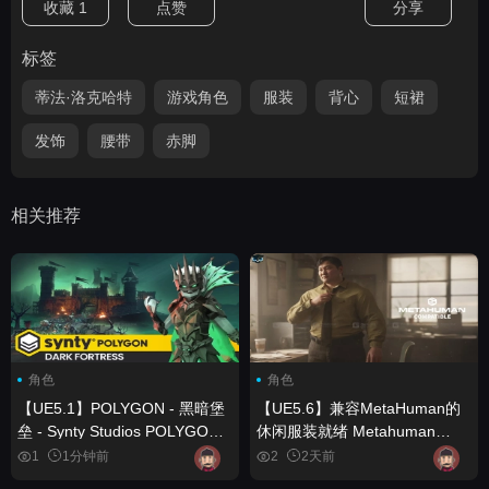
收藏
1
点赞
分享
标签
蒂法·洛克哈特
游戏角色
服装
背心
短裙
发饰
腰带
赤脚
相关推荐
角色
角色
【UE5.1】POLYGON - 黑暗堡
【UE5.6】兼容MetaHuman的
垒 - Synty Studios POLYGON -
休闲服装就绪 Metahuman
Dark Fortress - Synty Studios
Compatible Casual Outfit
1
1分钟前
2
2天前
Ready