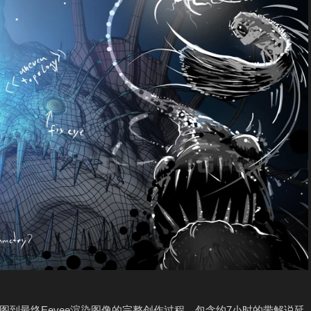
到最终Eevee渲染图像的完整创作过程。包含约7小时的带解说延