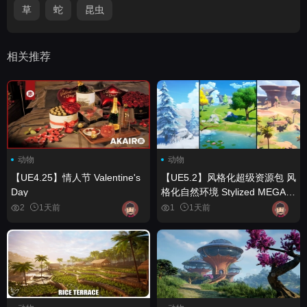
草
蛇
昆虫
相关推荐
动物
动物
【UE4.25】情人节 Valentine's
【UE5.2】风格化超级资源包 风
Day
格化自然环境 Stylized MEGA
PACK Stylized Nature
2
1天前
1
1天前
Environment