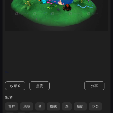
nan
收藏
0
点赞
分享
标签
青蛙
池塘
鱼
蜘蛛
鸟
蜻蜓
花朵