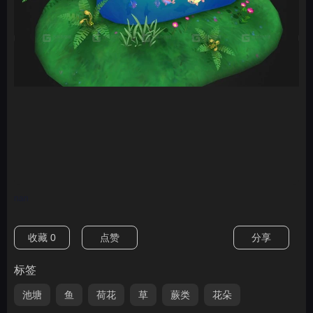
nan
收藏
0
点赞
分享
标签
池塘
鱼
荷花
草
蕨类
花朵