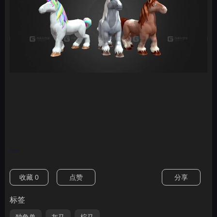
nan
收藏
0
点赞
分享
标签
独角兽
灰马
棕马