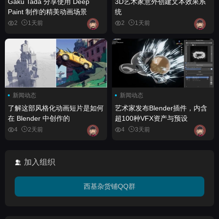
Gaku Tada 分享使用 Deep
3D艺术家意外创建文本效果系
Paint 制作的精美动画场景
统
2
1天前
2
1天前
新闻动态
新闻动态
了解这部风格化动画短片是如何
艺术家发布Blender插件，内含
在 Blender 中创作的
超100种VFX资产与预设
4
2天前
4
3天前
加入组织
西基杂货铺QQ群