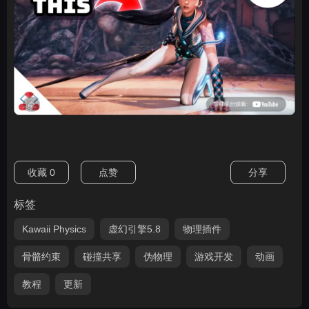
收藏
0
点赞
分享
标签
Kawaii Physics
虚幻引擎5.8
物理插件
骨骼约束
碰撞共享
伪物理
游戏开发
动画
教程
更新