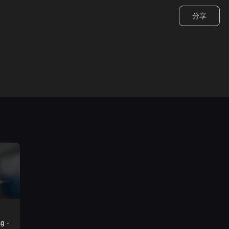
分享
g -