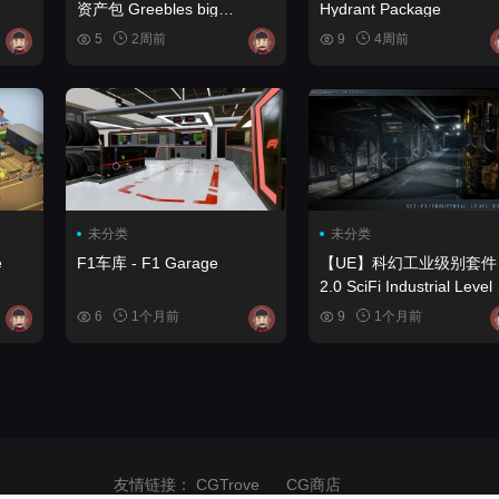
资产包 Greebles big
Hydrant Package
structure assets pack
5
2周前
9
4周前
未分类
未分类
F1车库 - F1 Garage
【UE】科幻工业级别套件
2.0 SciFi Industrial Level Kit
2.0
6
1个月前
9
1个月前
友情链接：
CGTrove
CG商店