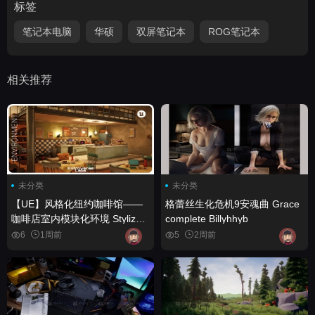
标签
笔记本电脑
华硕
双屏笔记本
ROG笔记本
相关推荐
未分类
未分类
【UE】风格化纽约咖啡馆——
格蕾丝生化危机9安魂曲 Grace
咖啡店室内模块化环境 Stylized
complete Billyhhyb
New York Cafe – Coffee Shop
6
1周前
5
2周前
Interior Modular Environment