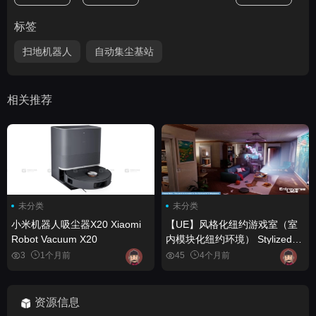
标签
扫地机器人
自动集尘基站
相关推荐
未分类
未分类
小米机器人吸尘器X20 Xiaomi
【UE】风格化纽约游戏室（室
Robot Vacuum X20
内模块化纽约环境） Stylized
New York Gaming Room (
3
1个月前
45
4个月前
Interior Modular NYC
Environment)
资源信息