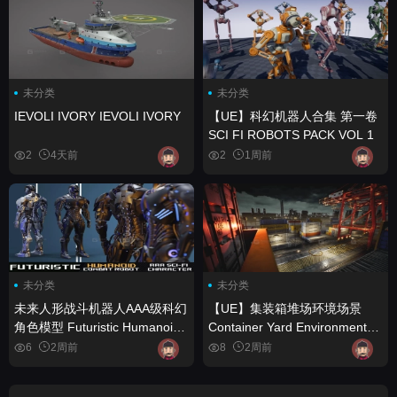
未分类
未分类
IEVOLI IVORY IEVOLI IVORY
【UE】科幻机器人合集 第一卷
SCI FI ROBOTS PACK VOL 1
2
4天前
2
1周前
未分类
未分类
未来人形战斗机器人AAA级科幻
【UE】集装箱堆场环境场景
角色模型 Futuristic Humanoid
Container Yard Environment
Combat Robot AAA Sci-Fi
Set
6
2周前
8
2周前
Character Low-poly 3D model