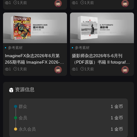
Art Collector - May 2026 (True
Architecture Magazine USA -
1
1天前
1
1天前
PDF) - book
May 2026 (True PDF) - book
参考素材
参考素材
ImagineFX杂志2026年6月第
摄影师杂志2026年5-6月刊
265期书籍 ImagineFX 2026-6-
（PDF原版）书籍 Il fotografo -
265 - book
Maggio-Giugno 2026 (True
1
1天前
1
1天前
PDF) - book
资源信息
群众
1 金币
会员
1 金币
永久会员
1 金币