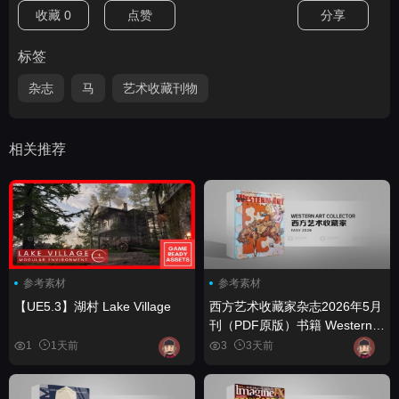
收藏
0
点赞
分享
标签
杂志
马
艺术收藏刊物
相关推荐
参考素材
参考素材
【UE5.3】湖村 Lake Village
西方艺术收藏家杂志2026年5月
刊（PDF原版）书籍 Western
Art Collector - May 2026 (True
1
1天前
3
3天前
PDF) - book