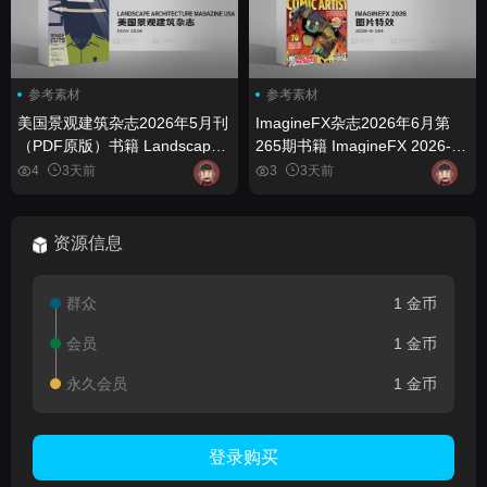
参考素材
参考素材
美国景观建筑杂志2026年5月刊
ImagineFX杂志2026年6月第
（PDF原版）书籍 Landscape
265期书籍 ImagineFX 2026-6-
Architecture Magazine USA -
265 - book
4
3天前
3
3天前
May 2026 (True PDF) - book
资源信息
群众
1 金币
会员
1 金币
永久会员
1 金币
登录购买