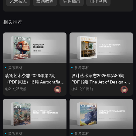
艺术杂志
绘画教程
狗狗插画
创作灵感
相关推荐
参考素材
参考素材
喷绘艺术杂志2026年第2期
设计艺术杂志2026年第80期
（PDF原版）书籍 Aerografía -
PDF书籍 The Art of Design -
No.02, 2026 (True PDF) - book
Issue 80, 2026 (PDF) - book
2
5天前
4
1周前
参考素材
参考素材