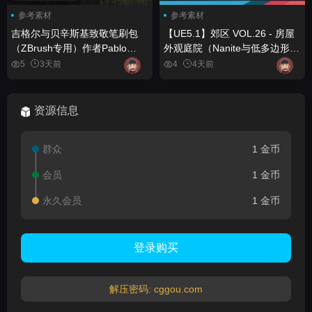
参考素材
参考素材
吉格尔与贝辛斯基致敬笔刷包
【UE5.1】郊区 VOL.26 - 房屋
（ZBrush专用）作者Pablo
外观庭院（Nanite与低多边形）
Munoz Gomez Giger &
Suburbs VOL.26 - House
5
3天前
4
4天前
Beksinski tribute brushes pack
Exterior Yard (Nanite and Low
for ZBrush by Pablo Munoz
Poly)
Gomez
资源信息
群众
1 金币
会员
1 金币
永久会员
1 金币
登录购买
解压密码: cggou.com