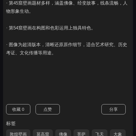
· 第45窟壁画题材多样，涵盖佛像、经变故事，线条流畅，人
物形象生动。
· 第54窟壁画在构图和色彩运用上独具特色。
· 图像为超清版本，清晰还原原作细节，适合艺术研究、历史
考证、文化传播等用途。
收藏
0
点赞
分享
标签
敦煌壁画
莫高窟
佛像
菩萨
飞天
大象