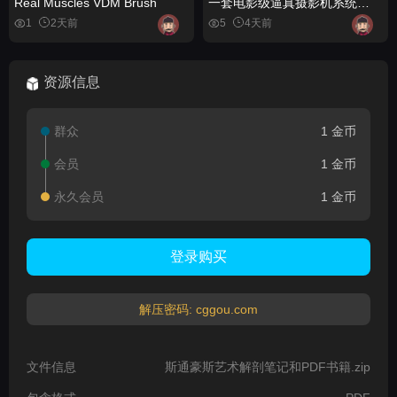
Real Muscles VDM Brush
一套电影级逼真摄影机系统
Cinematographer PRO - A
1
2天前
5
4天前
Cinematic Photorealistic
Camera System
资源信息
群众
1 金币
会员
1 金币
永久会员
1 金币
登录购买
解压密码: cggou.com
文件信息
斯通豪斯艺术解剖笔记和PDF书籍.zip