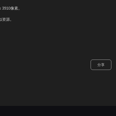
x 3910像素。
似资源。
分享