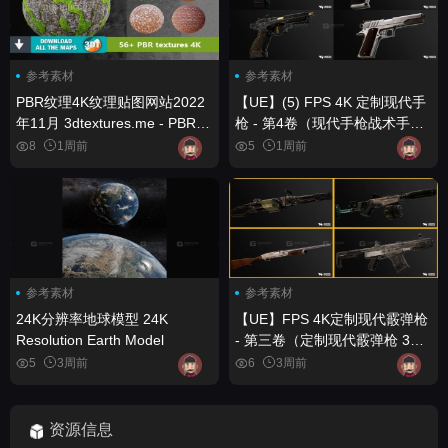
参考素材
参考素材
PBR纹理4K纹理贴图网站2022
【UE】(5) FPS 4K 定制现代手
年11月 3dtextures.me - PBR
枪 - 第4卷（现代手枪战术手
textures 4K (November 2022)
枪） (5) FPS 4K Custom
8
1周前
5
1周前
Modern Handguns - VOL.4 (
Modern Handguns Tactical
Pistols )
参考素材
参考素材
24K分辨率地球模型 24K
【UE】FPS 4K定制现代霰弹枪
Resolution Earth Model
- 第三卷（定制现代霰弹枪 3D
武器模型） FPS 4K Custom
5
3周前
6
3周前
Modern Shotguns - VOL.3
(Custom Modern Shotguns
Shotgun Weapon 3D)
资源信息