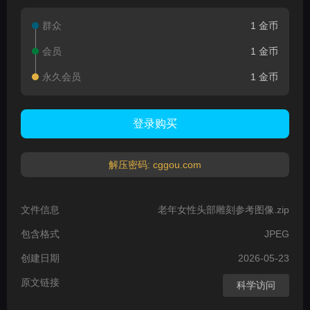
群众
1 金币
会员
1 金币
永久会员
1 金币
登录购买
解压密码: cggou.com
文件信息
老年女性头部雕刻参考图像.zip
包含格式
JPEG
创建日期
2026-05-23
原文链接
科学访问