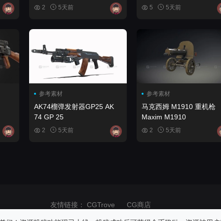
Ukrainian FORT-205
2
5天前
5
5天前
参考素材
参考素材
AK74榴弹发射器GP25 AK
马克西姆 M1910 重机枪
74 GP 25
Maxim M1910
2
5天前
2
5天前
友情链接：
CGTrove
CG商店
商业用途！请在24小时内删除！如果发生版权纠纷与网站无关，请自重！