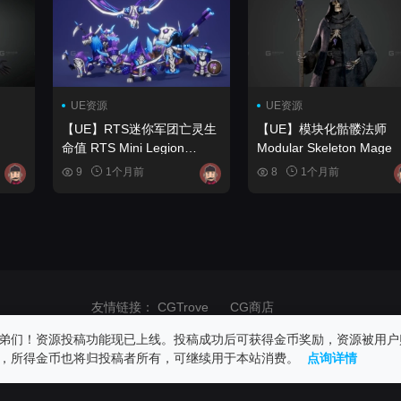
UE资源
UE资源
【UE】RTS迷你军团亡灵生
【UE】模块化骷髅法师
命值 RTS Mini Legion
Modular Skeleton Mage
Undead HP
9
1个月前
8
1个月前
友情链接：
CGTrove
CG商店
商业用途！请在24小时内删除！如果发生版权纠纷与网站无关，请自重！
弟们！资源投稿功能现已上线。投稿成功后可获得金币奖励，资源被用户
，所得金币也将归投稿者所有，可继续用于本站消费。
点询详情
.com, All rights reserved 丨
陇ICP备2023005140号
丨
甘公网