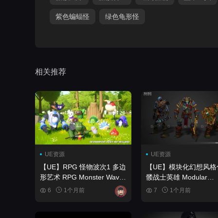
紫色蝙蝠怪
绿色龟形怪
相关推荐
UE资源
UE资源
【UE】RPG 怪物波次1 多边
【UE】模块化幻想风格
形艺术 RPG Monster Wave
髅战士英雄 Modular
1 Polyart
Fantasy Stylized Skele
6
1个月前
7
1个月前
Warrior Hero