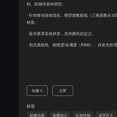
利、防御等多种类型。
· 针对移动游戏优化，模型面数较低（三角面数从100
材质。
· 提供遮罩染色材质，支持颜色自定义。
· 包含基础色、粗糙度/金属度（RAM）、自发光纹
收藏
0
点赞
标签
骷髅法师
骷髅战士
红角怪物
蓝甲巨人