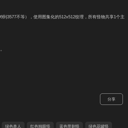
9到3577不等），使用图集化的512x512纹理，所有怪物共享1个主
理。
分享
绿色兽人
红色独眼怪
蓝色带刺怪
绿色花罐怪