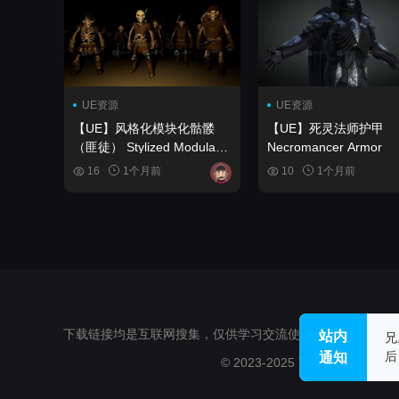
UE资源
UE资源
【UE】风格化模块化骷髅
【UE】死灵法师护甲
（匪徒） Stylized Modular
Necromancer Armor
Skeletons (Bandits)
16
1个月前
10
1个月前
下载链接均是互联网搜集，仅供学习交流使用，不得用于任何
站内
兄
后
通知
© 2023-2025 西基杂货铺www.cggou