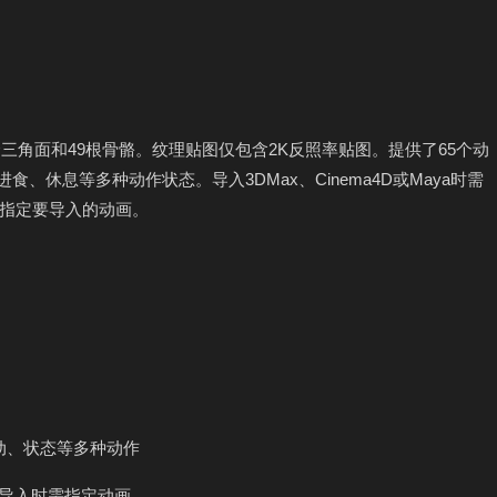
三角面和49根骨骼。纹理贴图仅包含2K反照率贴图。提供了65个动
食、休息等多种动作状态。导入3DMax、Cinema4D或Maya时需
指定要导入的动画。
互动、状态等多种动作
件，导入时需指定动画