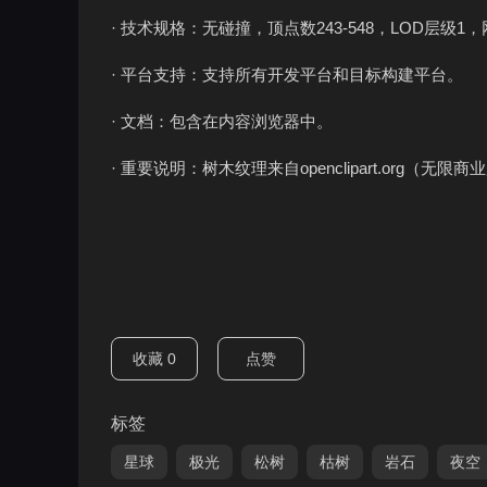
· 技术规格：无碰撞，顶点数243-548，LOD层
· 平台支持：支持所有开发平台和目标构建平台。
· 文档：包含在内容浏览器中。
· 重要说明：树木纹理来自openclipart.org（无
收藏
0
点赞
标签
星球
极光
松树
枯树
岩石
夜空