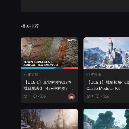
相关推荐
UE资源
UE资源
【UE5.1】真实材质第12卷 -
【UE5.1】城堡模块化
城镇地表3（45+种材质）
Castle Modular Kit
Realistic Materials VOL.12 -
2
2天前
3
2天前
Town Surfaces 3 (45+
Materials)