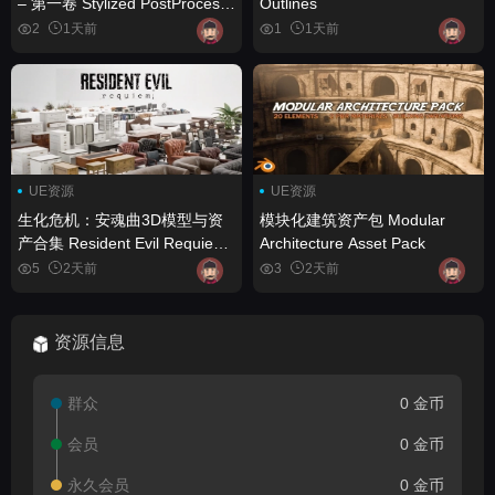
– 第一卷 Stylized PostProcess
Outlines
FX Pack – Vol. 1
2
1天前
1
1天前
UE资源
UE资源
生化危机：安魂曲3D模型与资
模块化建筑资产包 Modular
产合集 Resident Evil Requiem
Architecture Asset Pack
3D Models and Assets
5
2天前
3
2天前
Collection
资源信息
群众
0 金币
会员
0 金币
永久会员
0 金币