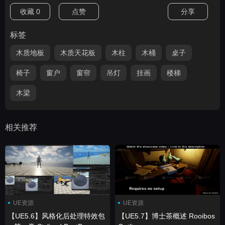
收藏
0
点赞
分享
标签
木质地板
木质天花板
木柱
木桶
桌子
椅子
窗户
窗帘
吊灯
挂画
楼梯
木梁
相关推荐
UE资源
UE资源
【UE5.6】风格化后处理特效包
【UE5.7】博士茶概述 Rooibos