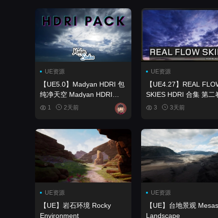
UE资源
UE资源
【UE5.0】Madyan HDRI 包
【UE4.27】REAL FLO
纯净天空 Madyan HDRI
SKIES HDRI 合集 第二
pack Pure Sky
REAL FLOW SKIES HDRI
1
2天前
3
3天前
BUNDLE VOL.2
UE资源
UE资源
【UE】岩石环境 Rocky
【UE】台地景观 Mesas
Environment
Landscape