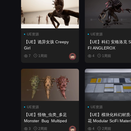
UE资源
UE资源
【UE】诡异女孩 Creepy
【UE】科幻 安格洛克 SCI
Girl
FI ANGLEROX
7
1周前
4
1周前
UE资源
UE资源
【UE】怪物_虫类_多足
【UE】模块化科幻材质
Monster_Bug_Multiped
花 Modular SciFi Materials
& Decals
3
2周前
4
2周前