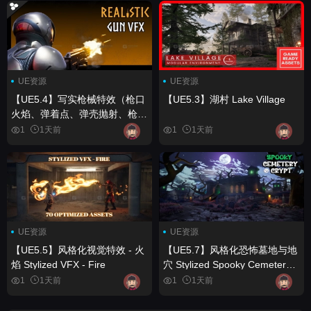
UE资源
UE资源
【UE5.4】写实枪械特效（枪口
【UE5.3】湖村 Lake Village
火焰、弹着点、弹壳抛射、枪械
特效、VFX） Realistic Gun
1
1天前
1
1天前
VFX (Muzzle Flash, Bullet
Impact, Ejections, Gun VFX,
VFX)
UE资源
UE资源
【UE5.5】风格化视觉特效 - 火
【UE5.7】风格化恐怖墓地与地
焰 Stylized VFX - Fire
穴 Stylized Spooky Cemetery &
Crypt
1
1天前
1
1天前