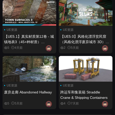
UE资源
UE资源
【UE5.1】真实材质第12卷 - 城
【UE5.0】风格化漂浮贫民窟
镇地表3（45+种材质）
（风格化漂浮废弃城市 3D）
Realistic Materials VOL.12 -
Stylized Floating Slums (
5
4天前
2
5天前
Town Surfaces 3 (45+
Stylized Floating Floating
Materials)
Abandoned City City 3D )
UE资源
UE资源
废弃走廊 Abandoned Hallway
跨运车和集装箱 Straddle
Crane & Shipping Containers
5
5天前
4
7天前