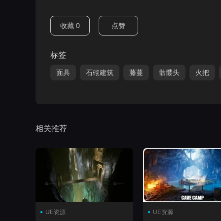
收藏
0
点赞
标签
面具
石砌建筑
藤蔓
骷髅头
火把
相关推荐
UE资源
UE资源