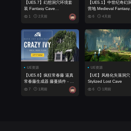
【UE5.7】幻想洞穴环境套
【UE5.1】中世纪奇幻
装 Fantasy Cave
营地 Medieval Fantasy
Environment Set
Cave Camp
1
2天前
6
4天前
UE资源
UE资源
【UE5.8】疯狂常春藤 逼真
【UE】风格化失落洞穴
常春藤生成器 藤蔓插件 - 在
Stylized Lost Cave
编辑器中生长程序化植物
7
1周前
6
1周前
Crazy Ivy Realistic Ivy
Generator Vine Plugin -
Grow Procedural Plants in
Editor