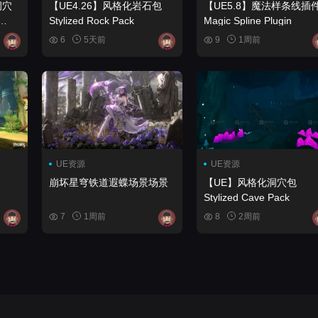
洞穴
【UE4.26】风格化岩石包
【UE5.8】魔法样条线插
Stylized Rock Pack
Magic Spline Plugin
6
5天前
9
1周前
UE资源
UE资源
崩坏星穹铁道遐蝶场景场景
【UE】风格化洞穴包
Stylized Cave Pack
7
1周前
8
2周前