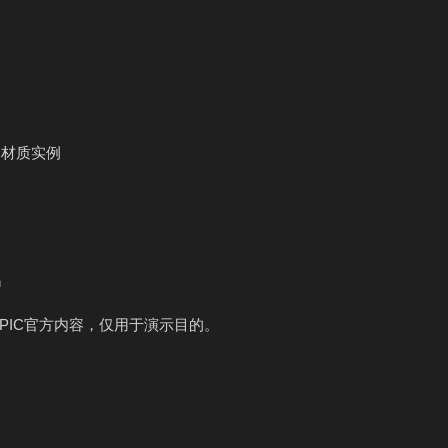
个材质实例
h
为EPIC官方内容，仅用于演示目的。