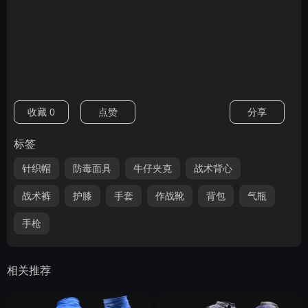
收藏
0
点赞
分享
标签
针织帽
防毒面具
牛仔夹克
战术背心
战术裤
护膝
手套
作战靴
背包
气瓶
手枪
相关推荐