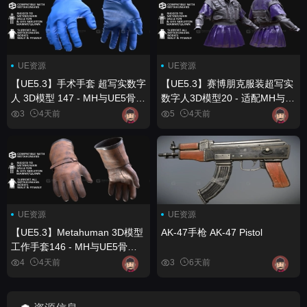
UE资源
UE资源
【UE5.3】手术手套 超写实数字
【UE5.3】赛博朋克服装超写实
人 3D模型 147 - MH与UE5骨骼
数字人3D模型20 - 适配MH与
系统 - 已绑定 Surgery Gloves
UE5骨骼 - 已绑定骨骼
3
4天前
5
4天前
Metahuman 3D model 147 -
Cyberpunk Outfit Metahuman
MH & UE5 Skeletons - Rigged
3D model 20 - MH & UE5
Skeletons - Rigged
UE资源
UE资源
【UE5.3】Metahuman 3D模型
AK-47手枪 AK-47 Pistol
工作手套146 - MH与UE5骨架 -
已绑定骨骼 Work gloves for
4
4天前
3
6天前
Metahuman 3D model 146 -
MH & UE5 Skeletons - Rigged