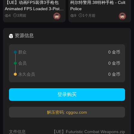
【UE】动画FPS装弹3手枪包
柯尔特警用.38特种手枪 - Colt
Animated FPS Loaded 3-Pistol
Police
Guns Pack
4
3周前
9
1个月前
资源信息
群众
0 金币
会员
0 金币
永久会员
0 金币
登录购买
解压密码: cggou.com
文件信息
【UE】Futuristic Combat Weapons.zip