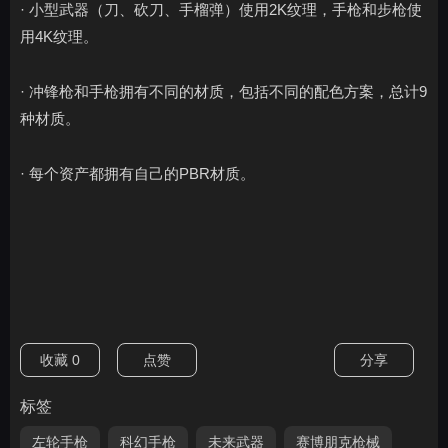
· 小型武器（刀、砍刀、手榴弹）使用2K纹理，手枪和步枪使
用4K纹理。
· 冲锋枪和手枪拥有不同的材质，包括不同的配色方案，总计9
种材质。
· 每个资产都拥有自己的PBR材质。
收藏
0
点赞
分享
标签
左轮手枪
科幻手枪
未来武器
赛博朋克枪械