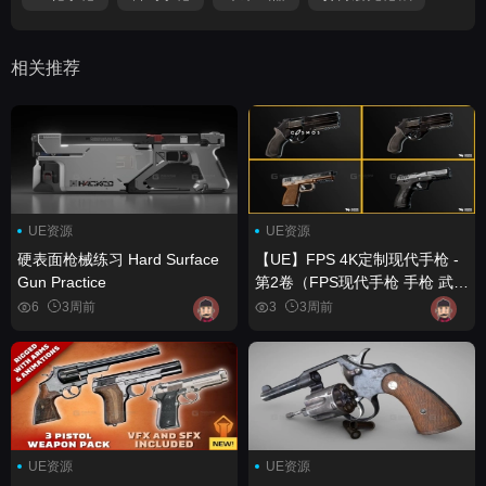
相关推荐
UE资源
UE资源
硬表面枪械练习 Hard Surface
【UE】FPS 4K定制现代手枪 -
Gun Practice
第2卷（FPS现代手枪 手枪 武
器） FPS 4K Custom Modern
6
3周前
3
3周前
Handguns - VOL.2 ( FPS
Modern Handguns Handgun
Weapon )
UE资源
UE资源