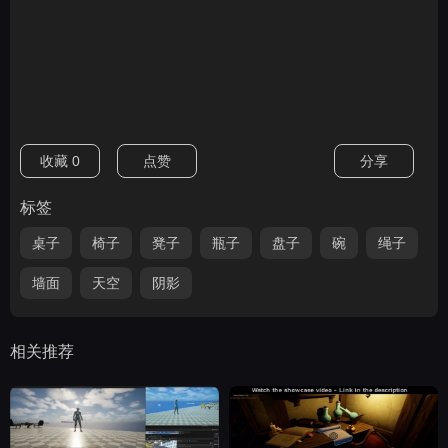
收藏
0
点赞
分享
标签
桌子
椅子
凳子
瓶子
盘子
碗
绳子
墙面
天空
阴影
相关推荐