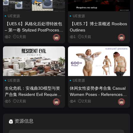
UE资源
UE资源
【UE5.6】风格化后处理特效包
【UE5.7】博士茶概述 Rooibos
– 第一卷 Stylized PostProcess
Outlines
FX Pack – Vol. 1
2
1天前
1
1天前
UE资源
UE资源
生化危机：安魂曲3D模型与资
休闲女性姿势参考合集 Casual
产合集 Resident Evil Requiem
Women Poses - References
3D Models and Assets
For Artists
5
2天前
4
2天前
Collection
资源信息