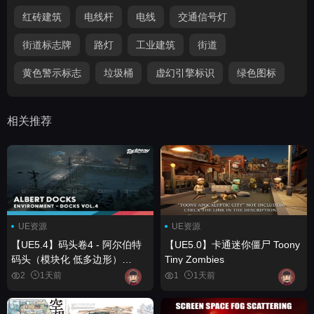
红砖建筑
电线杆
电线
交通信号灯
街道标志牌
路灯
工业建筑
街道
黄色警示标志
垃圾桶
虚幻引擎标识
绿色图标
相关推荐
UE资源
UE资源
【UE5.4】码头卷4 - 阿尔伯特
【UE5.0】卡通迷你僵尸 Toony
码头（模块化 低多边形）
Tiny Zombies
DOCKS VOL.4 - Albert Docks
2
1天前
1
1天前
(Modular Low Poly)