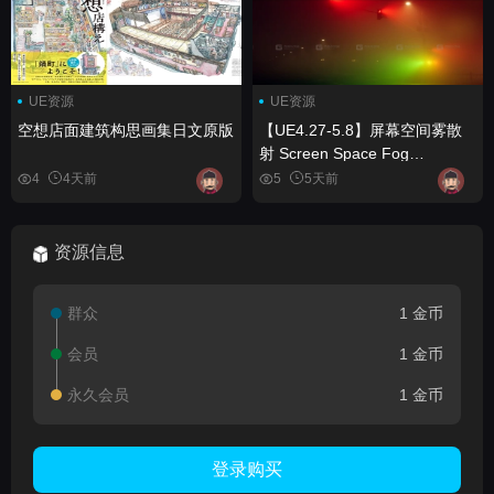
UE资源
UE资源
空想店面建筑构思画集日文原版
【UE4.27-5.8】屏幕空间雾散
射 Screen Space Fog
Scattering
4
4天前
5
5天前
资源信息
群众
1 金币
会员
1 金币
永久会员
1 金币
登录购买