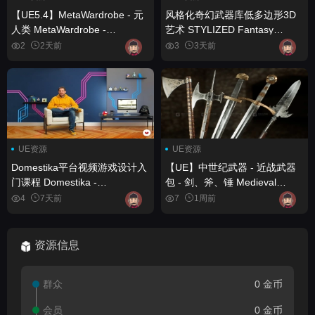
【UE5.4】MetaWardrobe - 元
风格化奇幻武器库低多边形3D
人类 MetaWardrobe -
艺术 STYLIZED Fantasy
Metahuman
Armory - Low Poly 3D Art
2
2天前
3
3天前
UE资源
UE资源
Domestika平台视频游戏设计入
【UE】中世纪武器 - 近战武器
门课程 Domestika -
包 - 剑、斧、锤 Medieval
Introduction to Video Game
Weapons - Melee Weapons
4
7天前
7
1周前
Design
Pack - Swords, Axes, Maces
资源信息
群众
0 金币
会员
0 金币