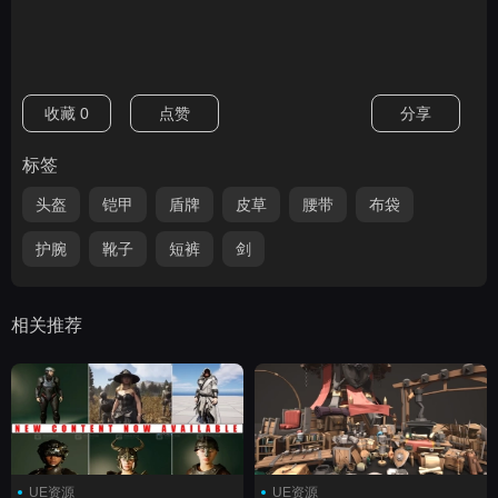
收藏
0
点赞
分享
标签
头盔
铠甲
盾牌
皮草
腰带
布袋
护腕
靴子
短裤
剑
相关推荐
UE资源
UE资源