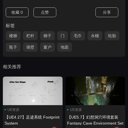
收藏
0
点赞
分享
标签
楼梯
栏杆
梯子
门
毛巾
水桶
轮胎
瓶子
墙壁
窗户
地面
相关推荐
UE资源
UE资源
【UE4.27】足迹系统 Footprint
【UE5.7】幻想洞穴环境套装
System
Fantasy Cave Environment Set