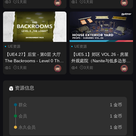
3
1天前
1
1天前
UE资源
UE资源
【UE4.27】后室 - 第0层 大厅
【UE5.1】郊区 VOL.26 - 房屋
The Backrooms - Level 0 The
外观庭院（Nanite与低多边形）
Lobby
Suburbs VOL.26 - House
1
1天前
4
3天前
Exterior Yard (Nanite and Low
Poly)
资源信息
群众
1 金币
会员
1 金币
永久会员
1 金币