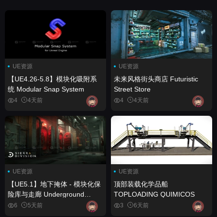
UE资源
UE资源
【UE4.26-5.8】模块化吸附系
未来风格街头商店 Futuristic
统 Modular Snap System
Street Store
4
4天前
4
4天前
UE资源
UE资源
【UE5.1】地下掩体 - 模块化保
顶部装载化学品船
险库与走廊 Underground
TOPLOADING QUIMICOS
Bunker - Modular Vaults and
6
5天前
3
6天前
Corridors