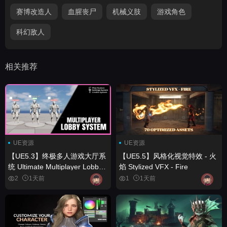
赛博改造人
血腥丧尸
机械义肢
游戏角色
科幻敌人
相关推荐
UE资源
UE资源
【UE5.3】终极多人游戏大厅系
【UE5.5】风格化视觉特效 - 火
统 Ultimate Multiplayer Lobby
焰 Stylized VFX - Fire
System
2
1天前
1
1天前