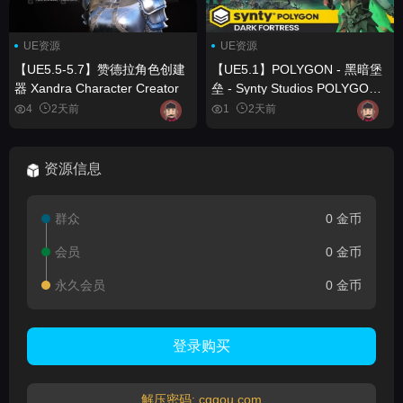
UE资源
UE资源
【UE5.5-5.7】赞德拉角色创建
【UE5.1】POLYGON - 黑暗堡
器 Xandra Character Creator
垒 - Synty Studios POLYGON -
Dark Fortress - Synty Studios
4
2天前
1
2天前
资源信息
群众
0 金币
会员
0 金币
永久会员
0 金币
登录购买
解压密码: cggou.com