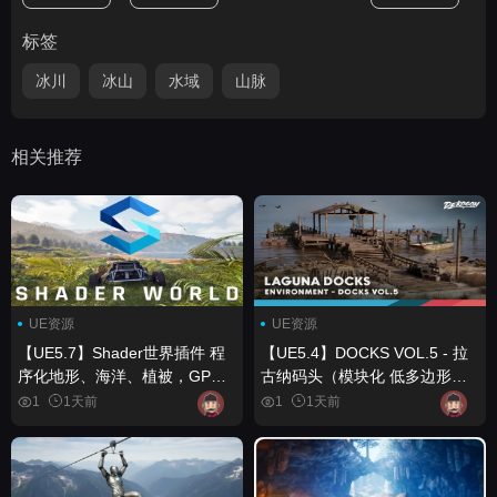
标签
冰川
冰山
水域
山脉
相关推荐
UE资源
UE资源
【UE5.7】Shader世界插件 程
【UE5.4】DOCKS VOL.5 - 拉
序化地形、海洋、植被，GPU
古纳码头（模块化 低多边形）
加速 Shader World Plugin
DOCKS VOL.5 - Laguna Dock
1
1天前
1
1天前
Procedural Terrain, Oceans,
(Modular Low Poly)
Foliage, GPU-accelerated