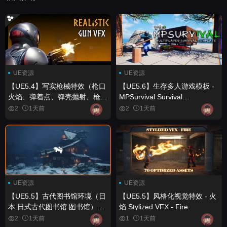
UE资源
UE资源
【UE5.4】写实枪械特效（枪口
【UE5.6】生存多人游戏模板 -
火焰、弹着点、弹壳抛射、枪械
MPSurvival Survival
特效、VFX） Realistic Gun
Multiplayer Template -
2
1天前
2
1天前
VFX (Muzzle Flash, Bullet
MPSurvival
Impact, Ejections, Gun VFX,
VFX)
UE资源
UE资源
【UE5.5】古代图书馆环境（日
【UE5.5】风格化视觉特效 - 火
本 日式古代图书馆 图书馆）
焰 Stylized VFX - Fire
The Ancient Library
2
1天前
1
1天前